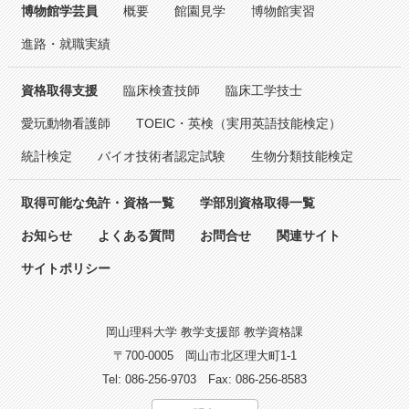
博物館学芸員
概要
館園見学
博物館実習
進路・就職実績
資格取得支援
臨床検査技師
臨床工学技士
愛玩動物看護師
TOEIC・英検（実用英語技能検定）
統計検定
バイオ技術者認定試験
生物分類技能検定
取得可能な免許・資格一覧
学部別資格取得一覧
お知らせ
よくある質問
お問合せ
関連サイト
サイトポリシー
岡山理科大学 教学支援部 教学資格課
〒700-0005
岡山市北区理大町1-1
Tel: 086-256-9703
Fax: 086-256-8583