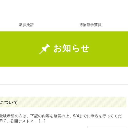
教員免許
博物館学芸員
お知らせ
込について
）に受験希望の方は、下記の内容を確認の上、9/4までに申込を行ってくだ
公開テスト２． […]