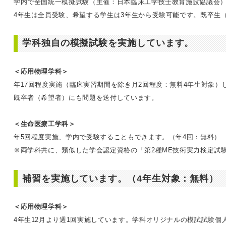
学内で全国統一模擬試験（主催：日本臨床工学技士教育施設協議会）
4年生は全員受験、希望する学生は3年生から受験可能です。既卒生
学科独自の模擬試験を実施しています。
＜応用物理学科＞
年17回程度実施（臨床実習期間を除き月2回程度：無料4年生対象）
既卒者（希望者）にも問題を送付しています。
＜生命医療工学科＞
年5回程度実施、学内で受験することもできます。（年4回：無料）
※両学科共に、類似した学会認定資格の「第2種ME技術実力検定試
補習を実施しています。（4年生対象：無料）
＜応用物理学科＞
4年生12月より週1回実施しています。学科オリジナルの模試試験