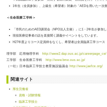
1年生（全員参加）、上級生（希望者）対象の「AEDを用いた一次
＜生命医療工学科＞
「市民のためのAED講習会（NPO法人主催）」に1・2年生が参加
現役医療従事者の話を直接聞く講義やイベントをしています。
H27年度よりコース定員枠をなくし、希望者は全員臨床工学コ
理学部 応用物理学科
http://www2.dap.ous.ac.jp/careerpage_ce/
工学部 生命医療工学科
http://www.bme.ous.ac.jp/
（一社）日本臨床工学技士教育施設協議会
http://www.jaefce.org/
関連サイト
厚生労働省
資格・試験情報
臨床工学技士