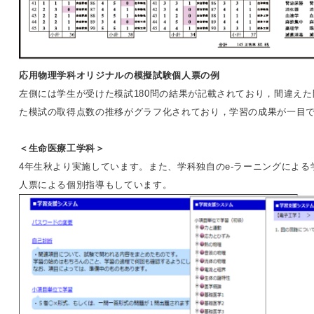
応用物理学科オリジナルの模擬試験個人票の例
左側には学生が受けた模試180問の結果が記載されており，間違え
た模試の取得点数の推移がグラフ化されており，学習の成果が一目
＜生命医療工学科＞
4年生秋より実施しています。また、学科独自のe-ラーニングによ
人票による個別指導もしています。