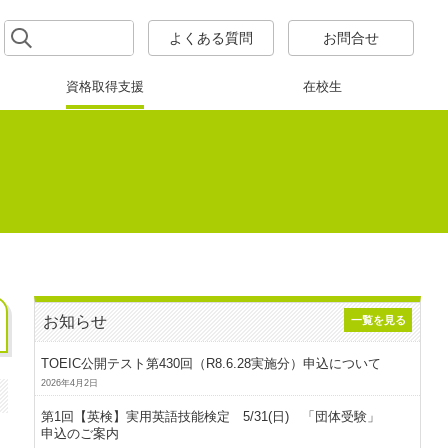
よくある質問
お問合せ
資格取得支援
在校生
お知らせ
一覧を見る
TOEIC公開テスト第430回（R8.6.28実施分）申込について
2026年4月2日
第1回【英検】実用英語技能検定 5/31(日) 「団体受験」
申込のご案内