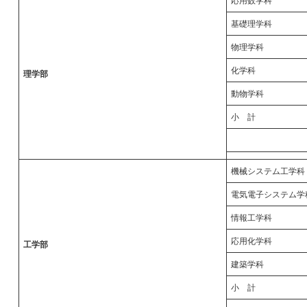
応用数学科
基礎理学科
物理学科
化学科
理学部
動物学科
小 計
機械システム工学科
電気電子システム学
情報工学科
応用化学科
工学部
建築学科
小 計