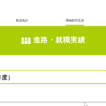
教員免許
博物館学芸員
進路・就職実績
年度）