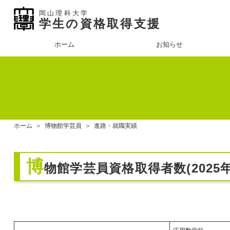
岡山理科大学
学生の資格取得支援
ホーム
お知らせ
ホーム
＞
博物館学芸員
＞
進路・就職実績
博
物館学芸員資格取得者数(2025