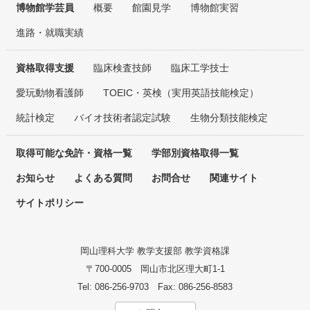
博物館学芸員
概要
館園見学
博物館実習
進路・就職実績
資格取得支援
臨床検査技師
臨床工学技士
愛玩動物看護師
TOEIC・英検（実用英語技能検定）
統計検定
バイオ技術者認定試験
生物分類技能検定
取得可能な免許・資格一覧
学部別資格取得一覧
お知らせ
よくある質問
お問合せ
関連サイト
サイトポリシー
岡山理科大学 教学支援部 教学資格課
〒700-0005
岡山市北区理大町1-1
Tel: 086-256-9703
Fax: 086-256-8583