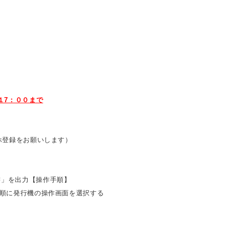
１7：００まで
スマホ登録をお願いします）
書」を出力【操作手順】
]の順に発行機の操作画面を選択する