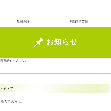
教員免許
博物館学芸員
お知らせ
.15実施分）申込について
込について
に受験希望の方は、