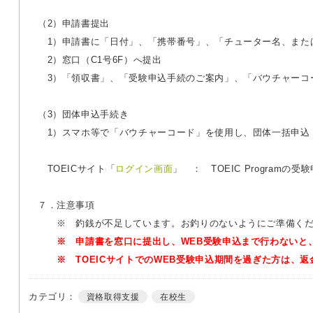
（2）申請書提出
1）申請書に「日付」、「携帯番号」、「チューター名、また
2）窓口（C1号6F）へ提出
3）「領収書」、「受験申込手続のご案内」、「バウチャーコ
（3）団体申込手続き
1）スマホ等で「バウチャーコード」を使用し、団体一括申込
TOEICサイト「
ログイン画面
」 ： TOEIC Progra
７．注意事項
※ 釣銭が不足しています。お釣りのないようにご準備くだ
※ 申請書を窓口に提出し、WEB受験申込まで行わないと
※ TOEICサイトでのWEB受験申込期間を
過ぎた
方は、返
カテゴリ：
資格取得支援
在校生