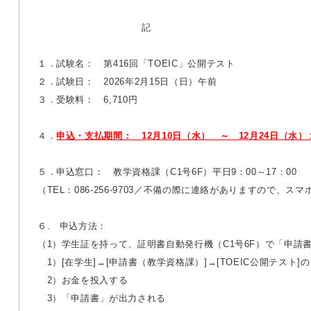
記
１．試験名： 第416回「TOEIC」公開テスト
２．試験日： 2026年2月15日（日）午前
３．受験料： 6,710円
４．
申込・支払期間： 12月10日（水） ～ 12
月24日（水）
５．申込窓口： 教学資格課（C1号6F）平日9：00～17：00
（TEL：086-256-9703／不備の際に連絡がありますので、
６. 申込方法：
（1）学生証を持って、証明書自動発行機（C1号6F）で「申請
1）[在学生]→[申請書（教学資格課）]→[TOEIC公開テスト
2）お金を投入する
3）「申請書」が出力される