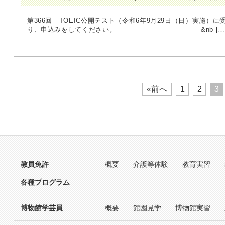
第366回 TOEIC公開テスト（令和6年9月29日（日）実施）に
り、申込みをしてください。 &nb […
«前へ
1
2
3
教員免許
概要
介護等体験
教育実習
各種プログラム
博物館学芸員
概要
館園見学
博物館実習