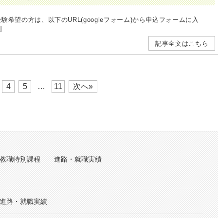
受験希望の方は、以下のURL(googleフォーム)から申込フォームに入
]
記事全文はこちら
4
5
…
11
次へ»
教職特別課程
進路・就職実績
進路・就職実績