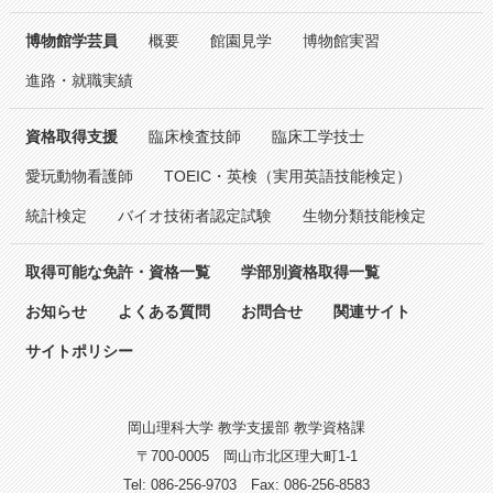
博物館学芸員
概要
館園見学
博物館実習
進路・就職実績
資格取得支援
臨床検査技師
臨床工学技士
愛玩動物看護師
TOEIC・英検（実用英語技能検定）
統計検定
バイオ技術者認定試験
生物分類技能検定
取得可能な免許・資格一覧
学部別資格取得一覧
お知らせ
よくある質問
お問合せ
関連サイト
サイトポリシー
岡山理科大学 教学支援部 教学資格課
〒700-0005
岡山市北区理大町1-1
Tel: 086-256-9703
Fax: 086-256-8583